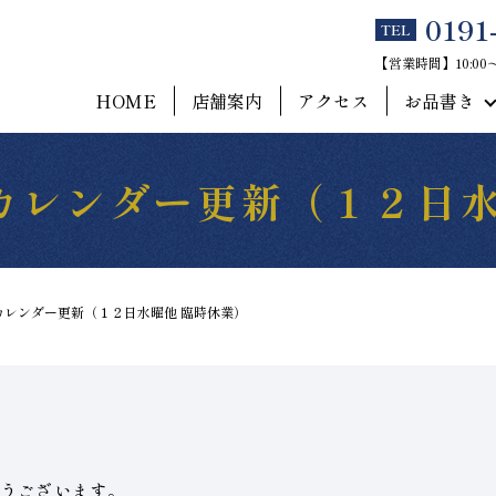
0191
TEL
【営業時間】10:0
HOME
店舗案内
アクセス
お品書き
カレンダー更新（１２日水
カレンダー更新（１２日水曜他 臨時休業）
うございます。