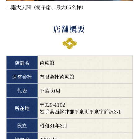
二階大広間（椅子席、最大65名様）
店舗概要
店舗名
芭蕉館
運営会社
有限会社芭蕉館
代表
千葉 力男
〒029-4102
所在地
岩手県西磐井郡平泉町平泉字鈴沢3-1
設立
昭和31年3月