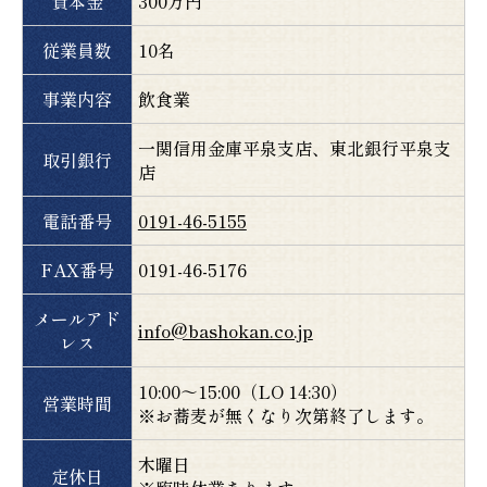
資本金
300万円
従業員数
10名
事業内容
飲食業
一関信用金庫平泉支店、東北銀行平泉支
取引銀行
店
電話番号
0191-46-5155
FAX番号
0191-46-5176
メールアド
info@bashokan.co.jp
レス
10:00～15:00（LO 14:30）
営業時間
※お蕎麦が無くなり次第終了します。
木曜日
定休日