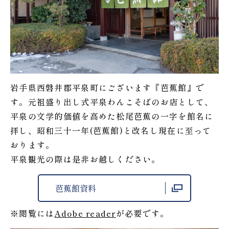
岩手県西磐井郡平泉町にございます『芭蕉館』で
す。元祖盛り出し式平泉わんこそばのお店として、
平泉の文学的価値を高めた松尾芭蕉の一字を館名に
拝し、昭和三十一年(芭蕉館)と改名し現在に至って
おります。
平泉観光の際は是非お越しください。
芭蕉館資料
※閲覧には
Adobe reader
が必要です。