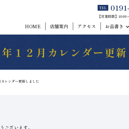
0191
TEL
【営業時間】10:0
HOME
店舗案内
アクセス
お品書き
４年１２月カレンダー更新
月カレンダー更新しました
うございます。